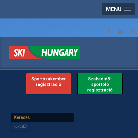
MENU
Sportszakember
Szabadidő-
regisztráció
sportoló
regisztráció
Keresés...
KERESÉS