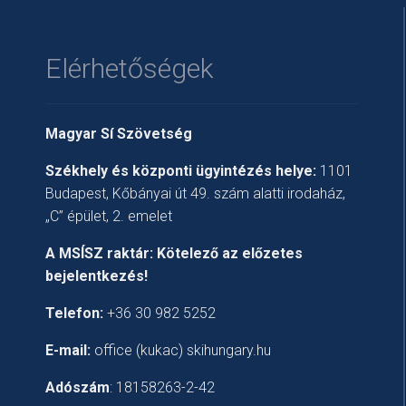
Elérhetőségek
Magyar Sí Szövetség
Székhely és k
özponti ügyintézés helye:
1101
Budapest, Kőbányai út 49. szám alatti irodaház,
„C” épület, 2. emelet
A MSÍSZ raktár: Kötelező az előzetes
bejelentkezés!
Telefon:
+36 30 982 5252
E-mail:
office (kukac) skihungary.hu
Adószám
: 18158263-2-42