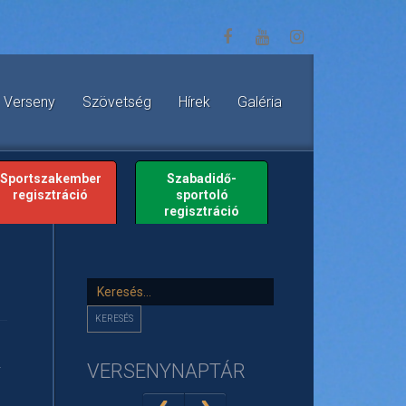
Verseny
Szövetség
Hírek
Galéria
Sportszakember
Szabadidő-
regisztráció
sportoló
regisztráció
Keresés...
KERESÉS
VERSENYNAPTÁR
i