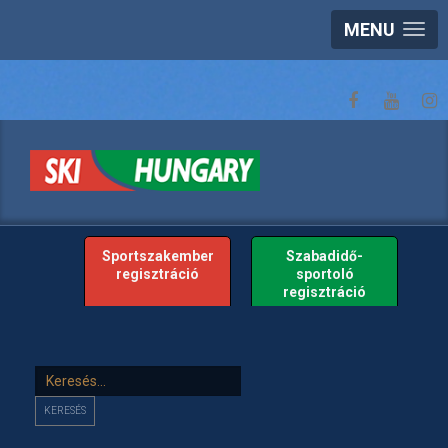
MENU
Sportszakember
Szabadidő-
regisztráció
sportoló
regisztráció
Keresés...
KERESÉS