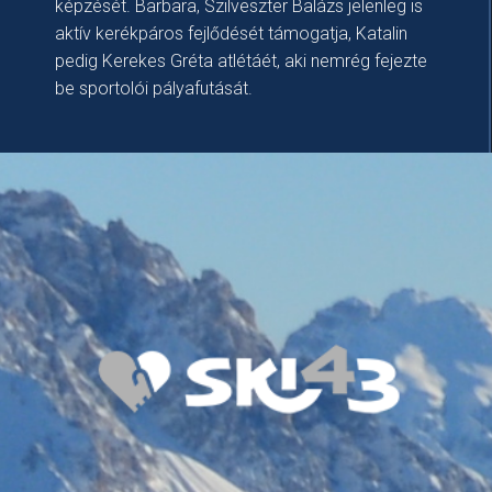
képzését. Barbara, Szilveszter Balázs jelenleg is
aktív kerékpáros fejlődését támogatja, Katalin
pedig Kerekes Gréta atlétáét, aki nemrég fejezte
be sportolói pályafutását.