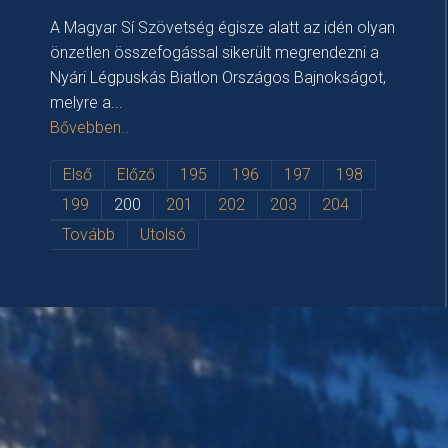
A Magyar Sí Szövetség égisze alatt az idén olyan
önzetlen összefogással sikerült megrendezni a
Nyári Légpuskás Biatlon Országos Bajnokságot,
melyre a...
Bővebben..
Első
Előző
195
196
197
198
199
200
201
202
203
204
Tovább
Utolsó