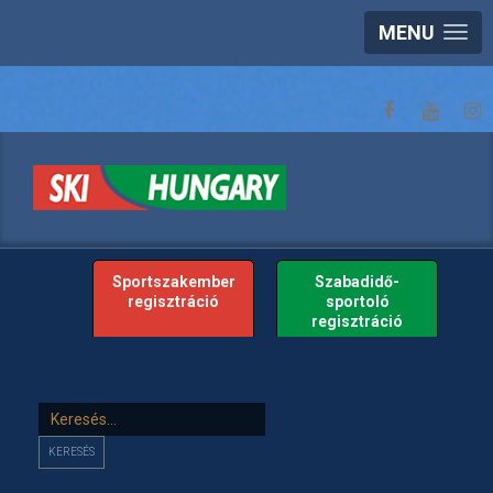
MENU
Sportszakember
Szabadidő-
regisztráció
sportoló
regisztráció
Keresés...
KERESÉS