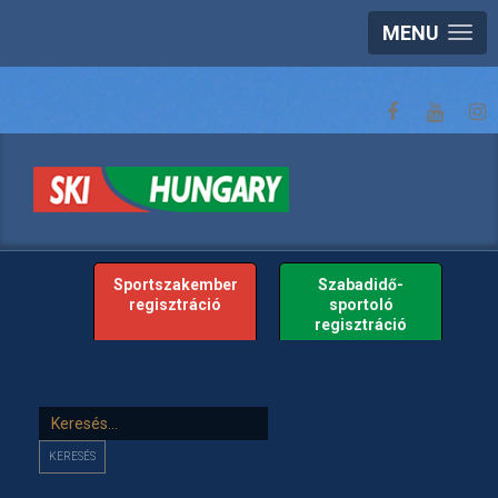
MENU
Sportszakember
Szabadidő-
regisztráció
sportoló
regisztráció
Keresés...
KERESÉS