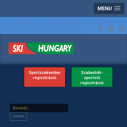
MENU
Sportszakember
Szabadidő-
regisztráció
sportoló
regisztráció
Keresés...
KERESÉS