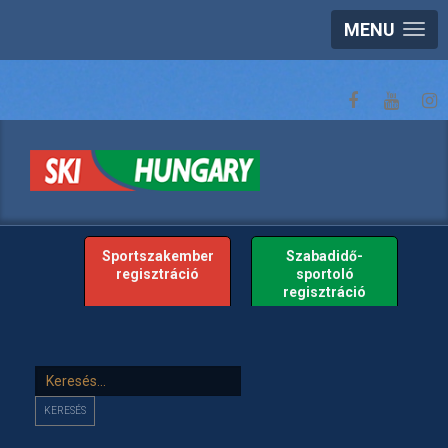
MENU
Sportszakember
Szabadidő-
regisztráció
sportoló
regisztráció
Keresés...
KERESÉS