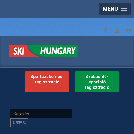
MENU
Sportszakember
Szabadidő-
regisztráció
sportoló
regisztráció
Keresés...
KERESÉS