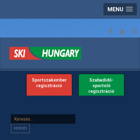
MENU
Sportszakember
Szabadidő-
regisztráció
sportoló
regisztráció
Keresés...
KERESÉS