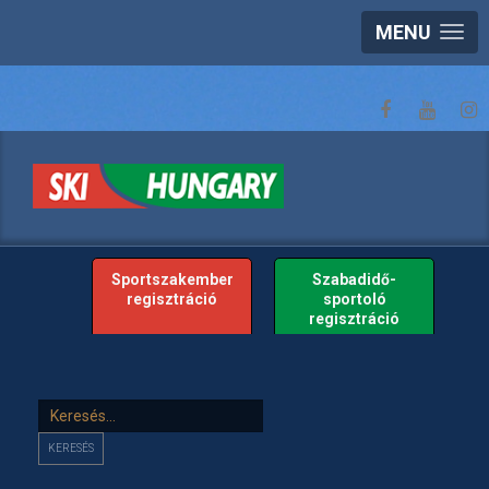
MENU
Sportszakember
Szabadidő-
regisztráció
sportoló
regisztráció
Keresés...
KERESÉS