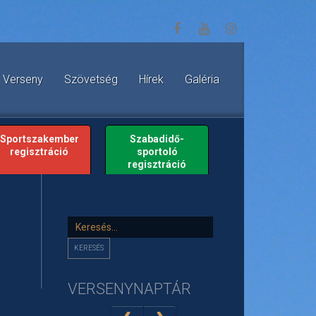
Verseny
Szövetség
Hírek
Galéria
Sportszakember
Szabadidő-
regisztráció
sportoló
regisztráció
Keresés...
KERESÉS
VERSENYNAPTÁR